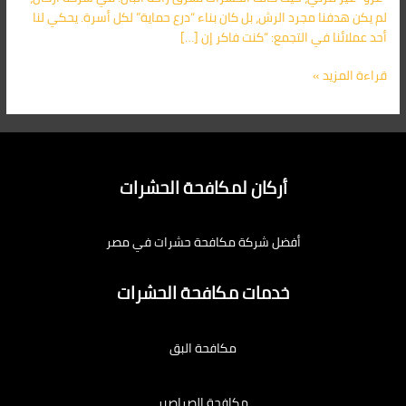
اتصل
لم يكن هدفنا مجرد الرش، بل كان بناء “درع حماية” لكل أسرة. يحكي لنا
الآن:
أحد عملائنا في التجمع: “كنت فاكر إن […]
01091560420
قراءة المزيد »
أركان لمكافحة الحشرات
أفضل شركة مكافحة حشرات في مصر
خدمات مكافحة الحشرات
مكافحة البق
مكافحة الصراصير