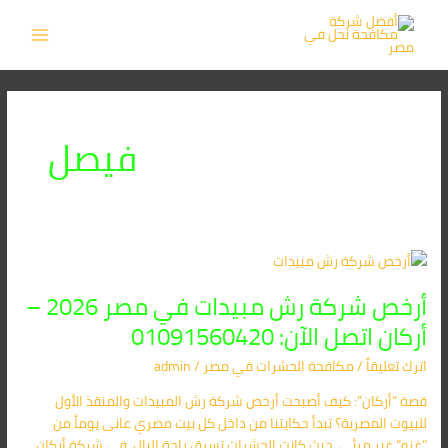
خطي
MAIN
لى
MENU
لمحتوى
فيصل
أرخص
شركة
أرخص شركة رش مبيدات في مصر 2026 –
رش
مبيدات
أركان اتصل الآن: 01091560420
في
اترك تعليقاً
/
مكافحة الحشرات في مصر
/
admin
مصر
2026
قصة “أركان”: كيف أصبحت أرخص شركة رش المبيدات والمنقذ الأول
–
للبيوت المصرية؟ تبدأ حكايتنا من داخل كل بيت مصري عانى يوماً من
أركان
“غزو” غير مرئي، حيث كانت الحشرات تسرق راحة البال. في شركة أركان،