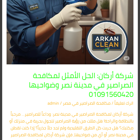
وضواحيها
01091560420
شركة أركان: الحل الأمثل لمكافحة
الصراصير في مدينة نصر وضواحيها
01091560420
اترك تعليقاً
/
مكافحة الصراصير​ في مصر
/
admin
شركة أركان لمكافحة الصراصير في مدينة نصر: وداعاً للصراصير… مرحباً
بالنظافة والراحة! هل مللت من رؤية الصراصير تتجول بحرية في منزلك أو
مكتبك؟ هل جربت كل الطرق التقليدية ولم تجد حلاً جذرياً؟ إذا كنت تقطن
في مدينة نصر أو أي من ضواحيها، فإن شركة أركان لمكافحة الصراصير