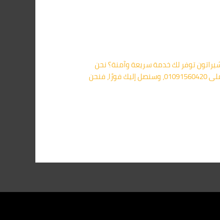
 شركة مكافحة الفئران في شيراتون توفر لك خدمة سريعة وآمنة؟ نحن
في خدمتك على مدار 24 ساعة، ونستخدم أحدث أساليب الإبادة الفورية دون روائح مزعجة أو تأثير على البيئة. 📞 كلمنا الآن على 01091560420، وسنصل إليك فورًا، فنحن