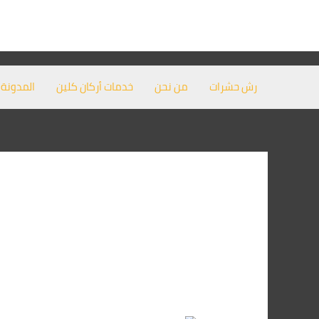
خطي
لى
لمحتوى
رش حشرات
من نحن
خدمات أركان كلين
المدونة