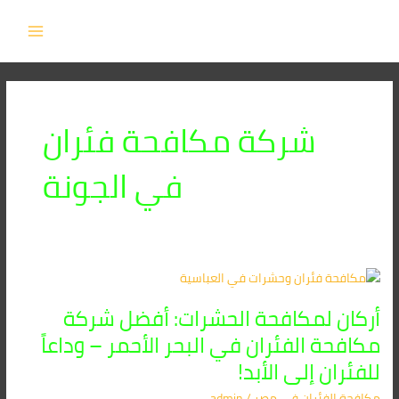
خطي
MAIN
لى
MENU
لمحتوى
شركة مكافحة فئران
في الجونة
أركان
لمكافحة
أركان لمكافحة الحشرات: أفضل شركة
الحشرات:
أفضل
مكافحة الفئران في البحر الأحمر – وداعاً
شركة
للفئران إلى الأبد!
مكافحة
الفئران
مكافحة الفئران​ في مصر
/
admin