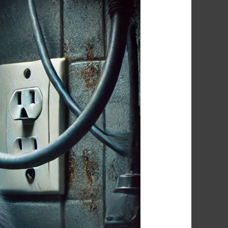
شركة
مكافحة
الفئران
فى
ابشواى
01091560420
/
الأقرب
اليك