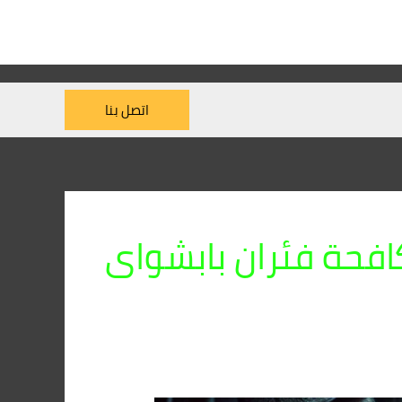
اتصل بنا
فحة فئران بابشواى