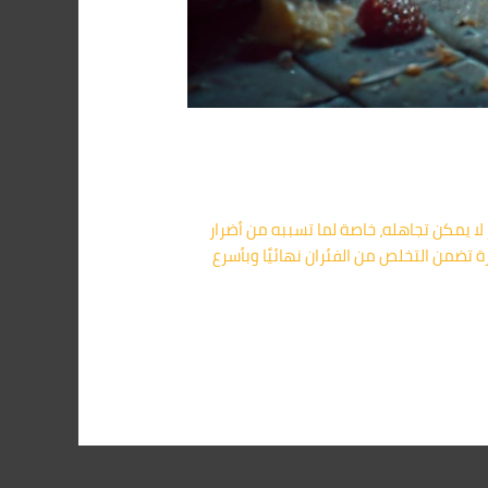
رع في إبشواي خطر لا يمكن تجاهله، خاصة لما تسببه من أضرار
تضمن التخلص من الفئران نهائيًا وبأسرع