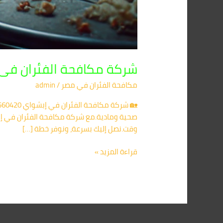
شركة مكافحة الفئران فى ابشواى 01091560420
مكافحة الفئران​ في مصر
/
admin
صحية ومادية.مع شركة مكافحة الفئران في إبش
وقت.نصل إليك بسرعة، ونوفر خطة […]
قراءة المزيد »