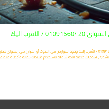
 / الأقرب اليك
🏡 شركة مكافحة الفئران في إبشواي 01091560420 / الأقرب إليك وجود القوارض في البيوت أو المزا
واي، نقدم لك خدمة إبادة شاملة باستخدام مبيدات فعالة وأجهزة متطورة 