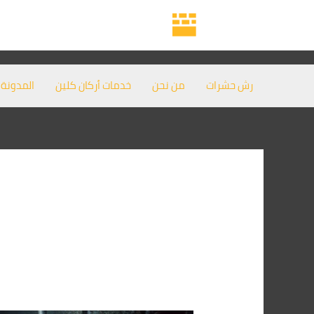
خطي
لى
لمحتوى
رش حشرات
من نحن
خدمات أركان كلين
المدونة