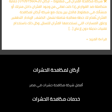
🛠️ شركة مكافحة الفئران فى منفلوط – أركان 01091560420 | حماية
الأقرب
متكاملة ضد القوارض إذا كنت تعاني من وجود الفئران داخل منزلك أو
اليك
منشأتك في منفلوط، فالحل بين يديك مع شركة أركان لمكافحة
الفئران.نُقدّم لك خطة معالجة شاملة تشمل: الكشف، الإبادة، التطهير،
وغلق المسارات التي تستخدمها الفئران للتسلل، وكل ذلك باستخدام
تقنيات حديثة دون إزعاج […]
قراءة المزيد »
أركان لمكافحة الحشرات
أفضل شركة مكافحة حشرات في مصر
خدمات مكافحة الحشرات