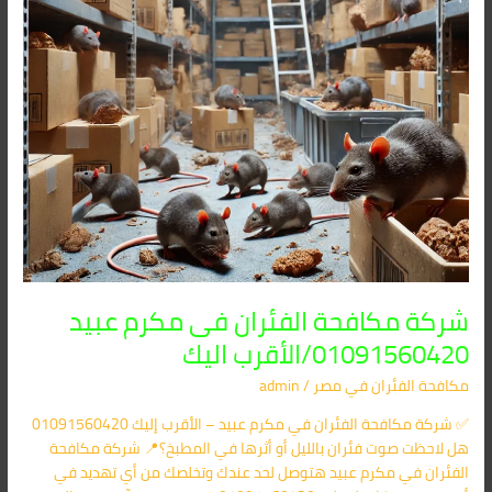
الأقرب
اليك
شركة مكافحة الفئران فى مكرم عبيد
01091560420/الأقرب اليك
مكافحة الفئران​ في مصر
/
admin
✅ شركة مكافحة الفئران في مكرم عبيد – الأقرب إليك 01091560420
هل لاحظت صوت فئران بالليل أو أثرها في المطبخ؟📍 شركة مكافحة
الفئران في مكرم عبيد هتوصل لحد عندك وتخلصك من أي تهديد في