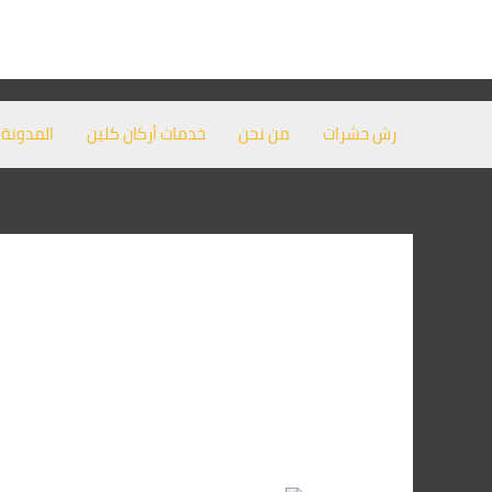
خطي
لى
لمحتوى
رش حشرات
من نحن
خدمات أركان كلين
المدونة