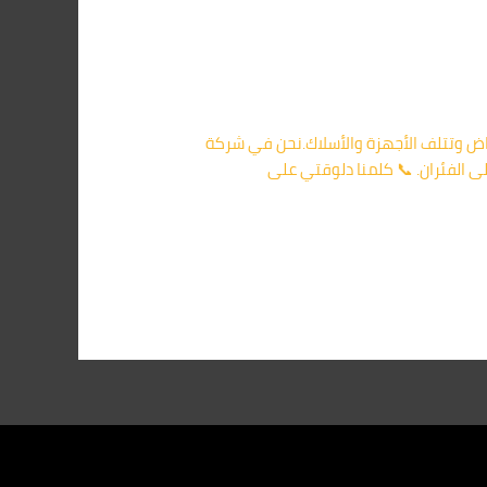
س مصدر إزعاج، بل تنقل أمراض وتتلف الأجهزة والأسلاك.نحن في شركة
 الفئران. 📞 كلمنا دلوقتي على