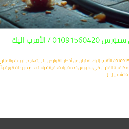
 / الأقرب اليك
🐭 شركة مكافحة الفئران في سنورس 01091560420 / الأقرب إليك الفئران من أخطر القوارض التي ته
كافحة الفئران في سنورس خدمة إبادة دقيقة باستخدام مبيدات قوية وآم
جة تشمل […]