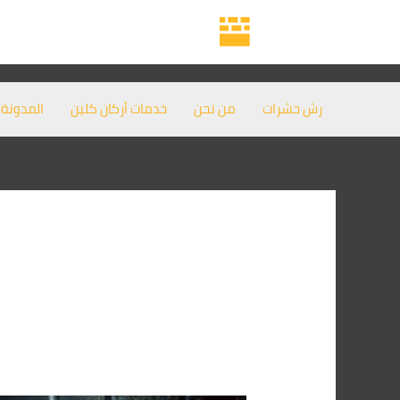
خطي
لى
لمحتوى
رش حشرات
من نحن
خدمات أركان كلين
المدونة