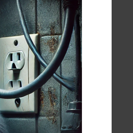
شركة
مكافحة
الفئران
فى
سنورس
01091560420
/
الأقرب
اليك