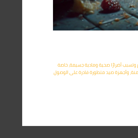
اجم البيوت والمزارع وتسبب أضرارًا صحية ومادية جسيمة، خاصة
نة، وأجهزة صيد متطورة قادرة على الوصول