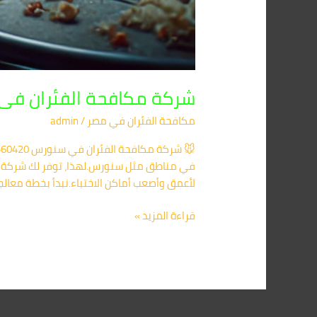
شركة مكافحة الفئران فى سنورس 01091560420
مكافحة الفئران​ في مصر
/
admin
في مناطق مثل سنورس.لهذا، توفر لك شركة م
لأعمق وأصعب أماكن الاختباء.نبدأ بخطة معال
قراءة المزيد »