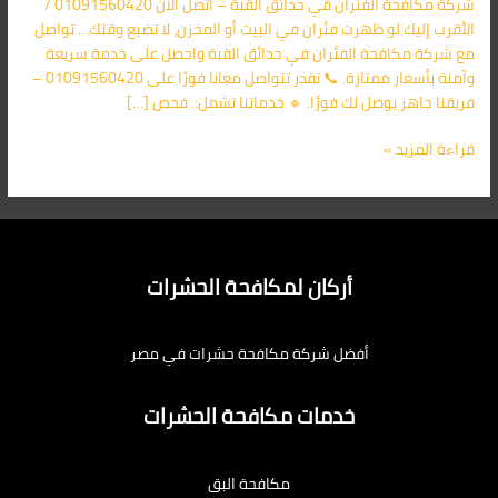
شركة مكافحة الفئران في حدائق القبة – اتصل الآن 01091560420 /
الأقرب
الأقرب إليك لو ظهرت فئران في البيت أو المخزن، لا تضيع وقتك… تواصل
اليك
مع شركة مكافحة الفئران في حدائق القبة واحصل على خدمة سريعة
وآمنة بأسعار ممتازة. 📞 تقدر تتواصل معانا فورًا على 01091560420 –
فريقنا جاهز يوصل لك فورًا. 🔹 خدماتنا تشمل:. فحص […]
قراءة المزيد »
أركان لمكافحة الحشرات
أفضل شركة مكافحة حشرات في مصر
خدمات مكافحة الحشرات
مكافحة البق