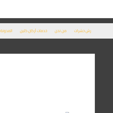
خطي
لى
لمحتوى
رش حشرات
من نحن
خدمات أركان كلين
المدونة