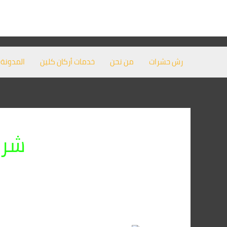
خطي
لى
لمحتوى
رش حشرات
من نحن
خدمات أركان كلين
المدونة
شرك