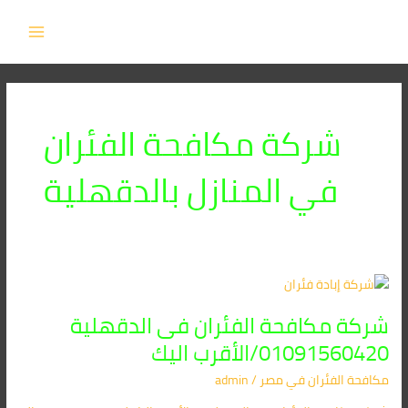
خطي
MAIN
لى
MENU
لمحتوى
شركة مكافحة الفئران
في المنازل بالدقهلية
شركة
مكافحة
شركة مكافحة الفئران فى الدقهلية
الفئران
فى
01091560420/الأقرب اليك
الدقهلية
مكافحة الفئران​ في مصر
/
admin
01091560420/
الأقرب