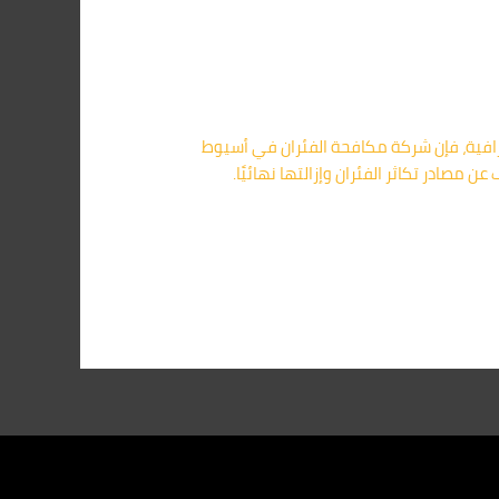
فية، فإن شركة مكافحة الفئران في أسيوط
وفعالة. الكشف عن مصادر تكاثر الفئران وإزالتها نهائيًا.