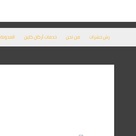
خطي
لى
لمحتوى
رش حشرات
من نحن
خدمات أركان كلين
المدونة