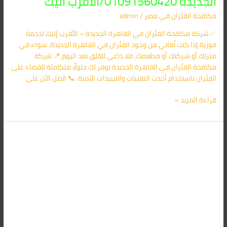
الجديدة 01091560420/الأقرب اليك
مكافحة الفئران​ في مصر
/
admin
✅ شركة مكافحة الفئران في القاهرة الجديدة – الأقرب إليك لخدمة
فورية إذا كنت تُعاني من وجود الفئران في القاهرة الجديدة، سواء في
منزلك أو شركتك أو مطعمك، فلا داعي للقلق بعد اليوم.📍 شركة
مكافحة الفئران في القاهرة الجديدة توفر لك حلولًا متكاملة للقضاء على
الفئران باستخدام أحدث التقنيات والمبيدات الآمنة. 📞 اتصل الآن على
قراءة المزيد »
شركة
مكافحة
الفئران
فى
أسوان
01091560420/
الأقرب
اليك