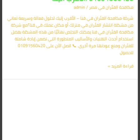
مكافحة الفئران​ في مصر
/
admin
شركة مكافحة الفئران في قنا – الأقرب إليك لحلول فعالة وسريعة تعاني
من مشكلة انتشار الفئران في منزلك أو مكان عملك في قنا؟مع شركة
مكافحة الفئران في قنا يمكنك التخلص نهائيًا من هذه المشكلة بفضل
استخدام أحدث التقنيات والأساليب المتطورة التي تضمن إبادة شاملة
للفئران ومنع عودتها مرة أخرى. 📞 اتصل الآن على 01091560420
للحصول
قراءة المزيد »
شركة
مكافحة
الفئران
فى
سوهاج
01091560420/
الأقرب
اليك