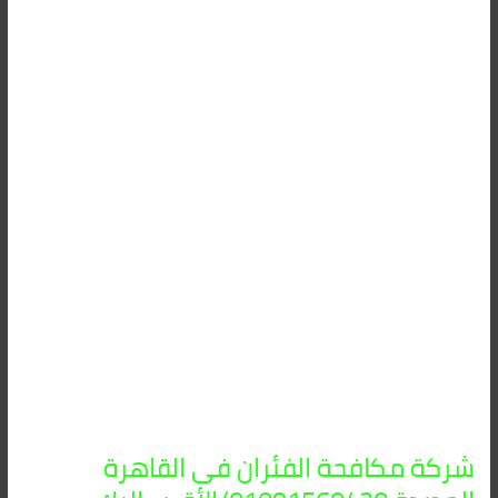
مكافحة
الفئران
فى
القاهرة
الجديدة
01091560420/
الأقرب
اليك
شركة مكافحة الفئران فى القاهرة