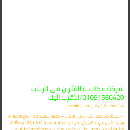
الأقرب
اليك
شركة مكافحة الفئران فى الرحاب
01091560420/الأقرب اليك
مكافحة الفئران​ في مصر
/
admin
✅ شركة مكافحة الفئران في الرحاب – حماية شاملة لكل أنواع العقارات
وجود فئران في مكان راقٍ مثل الرحاب قد يسبب قلقًا كبيرًا لك ولعائلتك
أو لزوارك، ولكن معنا الحل بسيط وسريع.📍 شركة مكافحة الفئران في