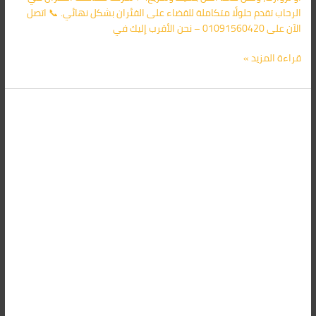
الرحاب تقدم حلولًا متكاملة للقضاء على الفئران بشكل نهائي. 📞 اتصل
الآن على 01091560420 – نحن الأقرب إليك في
قراءة المزيد »
شركة
مكافحة
الفئران
فى
مدينتى
01091560420/
الأقرب
اليك