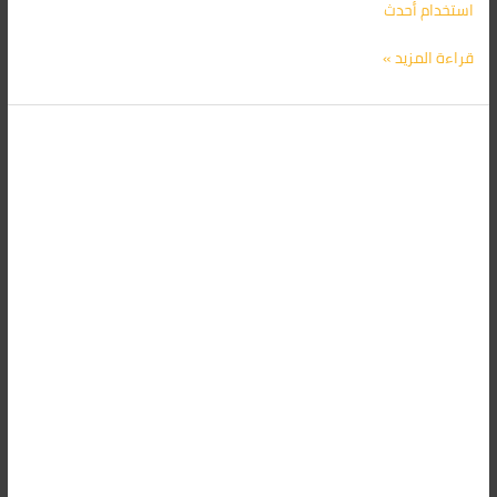
استخدام أحدث
قراءة المزيد »
شركة
مكافحة
الفئران
فى
الأقصر
01091560420/
الأقرب
اليك