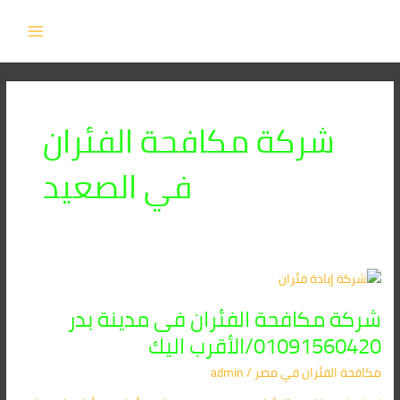
Post
خطي
MAIN
لى
pagination
MENU
لمحتوى
شركة مكافحة الفئران
في الصعيد
شركة
مكافحة
شركة مكافحة الفئران فى مدينة بدر
الفئران
فى
01091560420/الأقرب اليك
مدينة
مكافحة الفئران​ في مصر
/
admin
بدر
01091560420/