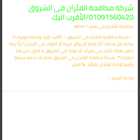
شركة مكافحة الفئران فى الشروق
01091560420/الأقرب اليك
مكافحة الفئران​ في مصر
/
admin
✅ شركة مكافحة الفئران في الشروق – الأقرب إليك وخدمة فورية 24
ساعة هل لاحظت آثار قضم أو روائح غريبة أو أصوات في الجدران؟ إذًا ربما
تكون هناك فئران في منزلك أو عملك في الشروق. لا تقلق، نحن هنا
لننقذك!📍 شركة مكافحة الفئران في الشروق تقدم لك خدمة سريعة
وآمنة لإبادة الفئران نهائيًا. 📞 اتصل
قراءة المزيد »
شركة
مكافحة
الفئران
فى
الرحاب
01091560420/