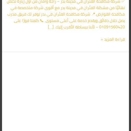
✅ شركة مكافحة الفئران في مدينة بدر – راحة وأمان من أول زيارة تخلص
الأقرب
نهائيًا من مشكلة الفئران في مدينة بدر مع أقوى شركة متخصصة في
اليك
مكافحة القوارض.📍 شركة مكافحة الفئران في بدر توفر لك فريق مدرب
يصل خلال دقائق ويقدم خدمة على أعلى مستوى. 📞 كلمنا فورًا على
01091560420 – لأننا ببساطة الأقرب إليك. […]
قراءة المزيد »
شركة
مكافحة
الفئران
فى
العبور
01091560420/
الأقرب
اليك