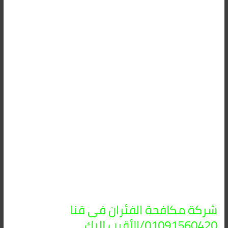
مكافحة
الفئران
فى
قنا
01091560420/
الأقرب
اليك
شركة مكافحة الفئران فى قنا
01091560420/الأقرب اليك