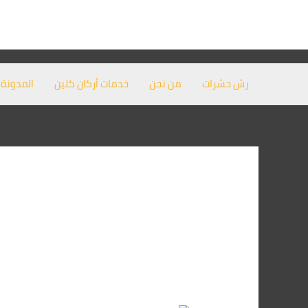
خطي
لى
لمحتوى
رش حشرات
من نحن
خدمات أركان كلين
المدونة