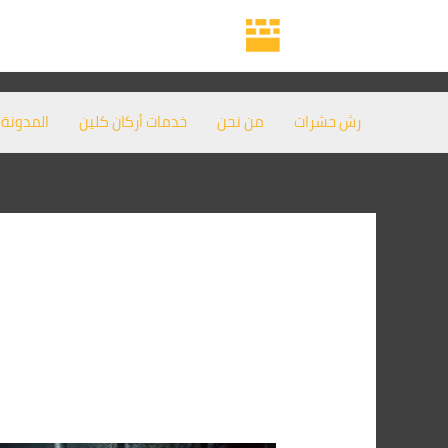
خطي
لى
لمحتوى
رش حشرات
من نحن
خدمات أركان كلين
المدونة