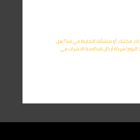
ك، مكتبك، أو منشأتك التجارية في قنا؟ هل
د اليوم! شركة أركان لمكافحة الحشرات في