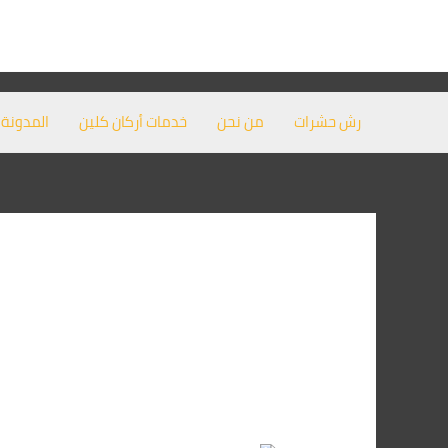
خطي
لى
لمحتوى
رش حشرات
من نحن
خدمات أركان كلين
المدونة