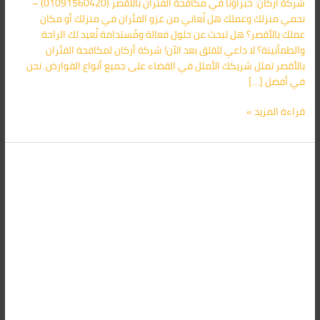
شركة أركان: خبراؤنا في مكافحة الفئران بالأقصر (01091560420) –
في
نحمي منزلك وعملك هل تُعاني من غزو الفئران في منزلك أو مكان
الأقصر
عملك بالأقصر؟ هل تبحث عن حلول فعالة ومُستدامة تُعيد لك الراحة
01091560420
والطمأنينة؟ لا داعي للقلق بعد الآن! شركة أركان لمكافحة الفئران
بالأقصر تمثل شريكك الأمثل في القضاء على جميع أنواع القوارض. نحن
في أفضل […]
قراءة المزيد »
شركة
مكافحة
الفئران
فى
الأقصر
01091560420/
الأقرب
اليك