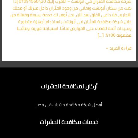
شركة مكافحة الفئران في أبوتشت – الأقرب إليك 01091560420 إذا
إليك
كنت من سكان أبوتشت وتعاني من وجود الفئران داخل منزلك أو محلك
01091560420
التجاري، فلا داعي للقلق بعد الآن. نحن نُوفر لك خدمة سريعة وفعالة من
خلال شركة مكافحة الفئران في أبوتشت باستخدام أجهزة متطورة
ومبيدات آمنة للقضاء على القوارض تمامًا. استجابتنا فورية، ونتائجنا
مضمونة 100%. […]
قراءة المزيد »
أركان لمكافحة الحشرات
أفضل شركة مكافحة حشرات في مصر
خدمات مكافحة الحشرات