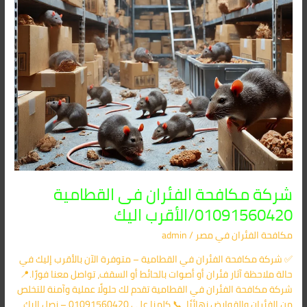
اليك
شركة مكافحة الفئران فى القطامية
01091560420/الأقرب اليك
مكافحة الفئران​ في مصر
/
admin
✅ شركة مكافحة الفئران في القطامية – متوفرة الآن بالأقرب إليك في
حالة ملاحظة آثار فئران أو أصوات بالحائط أو السقف، تواصل معنا فورًا.📍
شركة مكافحة الفئران في القطامية تقدم لك حلولًا عملية وآمنة للتخلص
من الفئران والقوارض نهائيًا. 📞 كلمنا على 01091560420 – نصل إليك