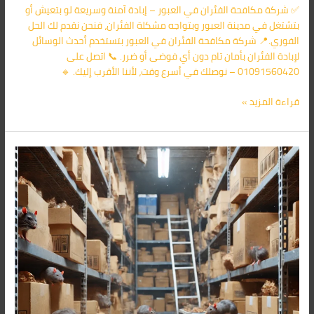
✅ شركة مكافحة الفئران في العبور – إبادة آمنة وسريعة لو بتعيش أو
بتشتغل في مدينة العبور وبتواجه مشكلة الفئران، فنحن نقدم لك الحل
الفوري.📍 شركة مكافحة الفئران في العبور بتستخدم أحدث الوسائل
لإبادة الفئران بأمان تام دون أي فوضى أو ضرر. 📞 اتصل على
01091560420 – نوصلك في أسرع وقت، لأننا الأقرب إليك. 🔹
قراءة المزيد »
شركة
مكافحة
الفئران
فى
الشروق
01091560420/
الأقرب
اليك