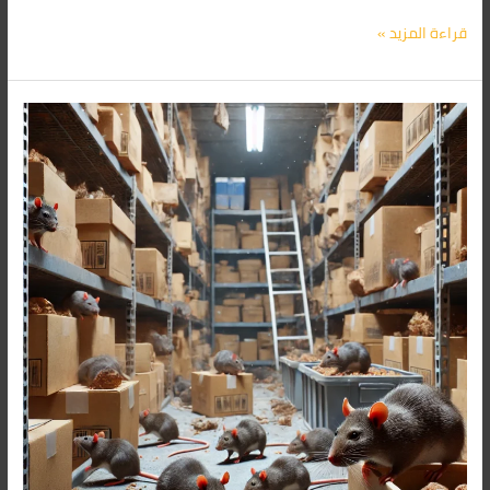
قراءة المزيد »
شركة
مكافحة
الفئران
فى
مدينة
بدر
01091560420/
الأقرب
اليك