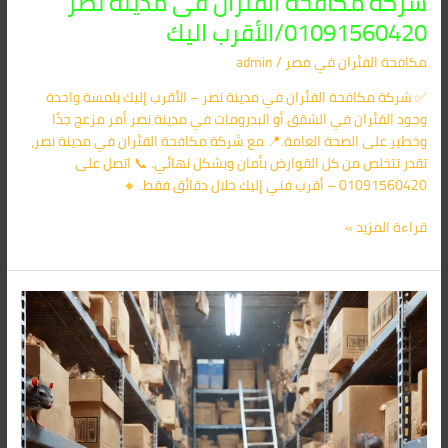
شركة مكافحة الفئران فى مدينة نصر
01091560420/الأقرب اليك
مكافحة الفئران​ في مصر
/
admin
✅ شركة مكافحة الفئران في مدينة نصر – الأقرب إليك بلمسة واحدة
وجود الفئران في الشقق أو البدرومات في مدينة نصر أمر مزعج جدًا
وخطير على الصحة العامة.📍 مع شركة مكافحة الفئران في مدينة نصر،
تقدر تتخلص من كل القوارض بأمان وبشكل نهائي. 📞 اتصل على
01091560420 – أقرب فني إليك خلال دقائق فقط. 🔸
قراءة المزيد »
شركة
مكافحة
الفئران
فى
القطامية
01091560420/
الأقرب