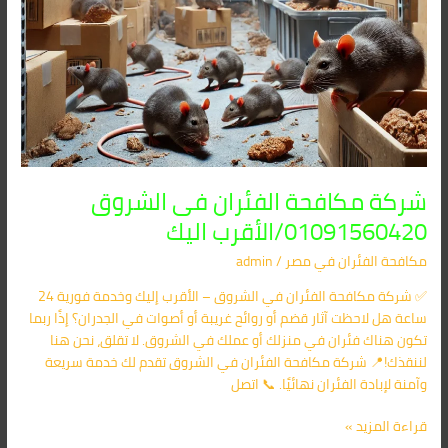
شركة مكافحة الفئران فى الشروق
01091560420/الأقرب اليك
مكافحة الفئران​ في مصر
/
admin
✅ شركة مكافحة الفئران في الشروق – الأقرب إليك وخدمة فورية 24
ساعة هل لاحظت آثار قضم أو روائح غريبة أو أصوات في الجدران؟ إذًا ربما
تكون هناك فئران في منزلك أو عملك في الشروق. لا تقلق، نحن هنا
لننقذك!📍 شركة مكافحة الفئران في الشروق تقدم لك خدمة سريعة
وآمنة لإبادة الفئران نهائيًا. 📞 اتصل
قراءة المزيد »