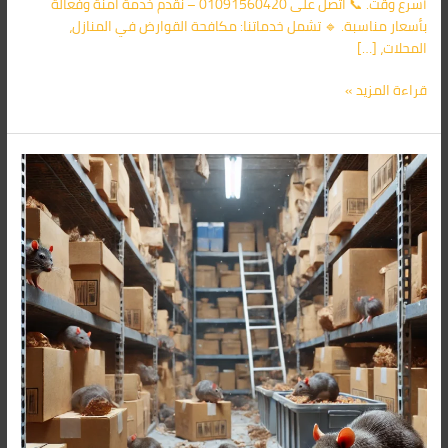
أسرع وقت. 📞 اتصل على 01091560420 – نقدم خدمة آمنة وفعالة
بأسعار مناسبة. 🔹 تشمل خدماتنا: مكافحة القوارض في المنازل،
المحلات، […]
قراءة المزيد »
شركة
مكافحة
الفئران
فى
عباس
العقاد
01091560420/
الأقرب
اليك