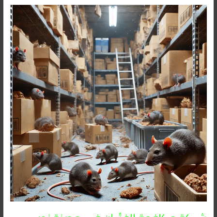
شركة
مكافحة
الفئران
فى
مدينة
نصر
01091560420/
الأقرب
اليك