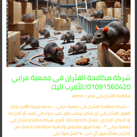
شركة مكافحة الفئران فى جمعية عرابي
01091560420/الأقرب اليك
مكافحة الفئران​ في مصر
/
admin
✅ شركة مكافحة الفئران في جمعية عرابي – خدمة فورية الأقرب إليك
ظهور الفئران في أي مكان بيسبب قلق كبير سواء في البيت أو المزرعة
أو المكان التجاري، علشان كده وفرنالك أقوى شركة مكافحة فئران في
جمعية عرابي.📍 عندنا فريق متخصص وأجهزة حديثة تقدر تخلصك من
الفئران نهائيًا بدون أي ضرر. 📞 اتصل فورًا على