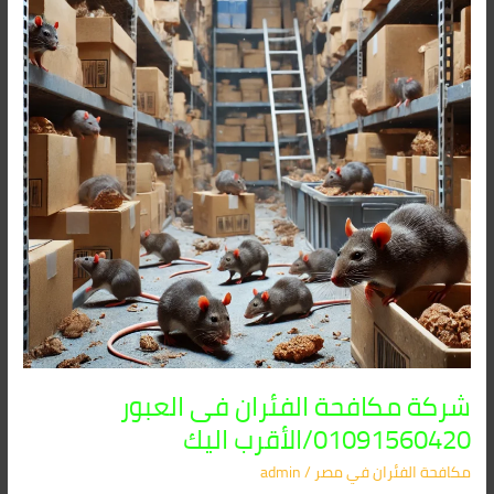
فى
العبور
01091560420/
الأقرب
اليك
شركة مكافحة الفئران فى العبور
01091560420/الأقرب اليك
مكافحة الفئران​ في مصر
/
admin