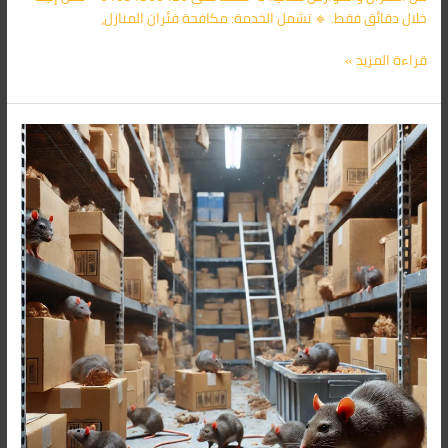
خلال دقائق فقط. 🔹 تشمل الخدمة: مكافحة فئران المنازل،
قراءة المزيد »
شركة
مكافحة
الفئران
فى
التجمع
الاول
01091560420/
الأقرب
اليك