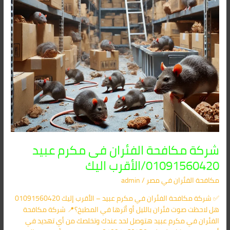
الأقرب
اليك
شركة مكافحة الفئران فى مكرم عبيد
01091560420/الأقرب اليك
مكافحة الفئران​ في مصر
/
admin
✅ شركة مكافحة الفئران في مكرم عبيد – الأقرب إليك 01091560420
هل لاحظت صوت فئران بالليل أو أثرها في المطبخ؟📍 شركة مكافحة
الفئران في مكرم عبيد هتوصل لحد عندك وتخلصك من أي تهديد في