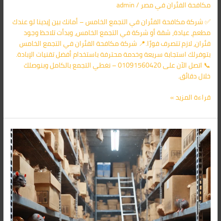
مكافحة الفئران​ في مصر
/
admin
✅ شركة مكافحة الفئران في التجمع الخامس – أمانك بين إيدينا لو عندك
مطعم، عيادة، شقة أو شركة في التجمع الخامس، وبدأت تلاحظ وجود
فئران، لازم تتصرف فورًا.📍 شركة مكافحة الفئران في التجمع الخامس
بتوفرلك استجابة سريعة وخدمة محترفة باستخدام أفضل تقنيات الإبادة.
📞 اتصل الآن على 01091560420 – نغطي التجمع بالكامل وبنوصلك
خلال دقائق.
قراءة المزيد »
شركة
مكافحة
الفئران
فى
جمعية
عرابي
01091560420/
الأقرب
اليك