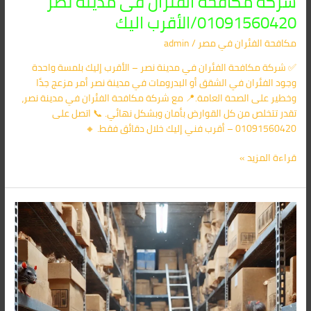
شركة مكافحة الفئران فى مدينة نصر
01091560420/الأقرب اليك
مكافحة الفئران​ في مصر
/
admin
✅ شركة مكافحة الفئران في مدينة نصر – الأقرب إليك بلمسة واحدة
وجود الفئران في الشقق أو البدرومات في مدينة نصر أمر مزعج جدًا
وخطير على الصحة العامة.📍 مع شركة مكافحة الفئران في مدينة نصر،
تقدر تتخلص من كل القوارض بأمان وبشكل نهائي. 📞 اتصل على
01091560420 – أقرب فني إليك خلال دقائق فقط. 🔸
قراءة المزيد »
شركة
مكافحة
الفئران
فى
القطامية
01091560420/
الأقرب