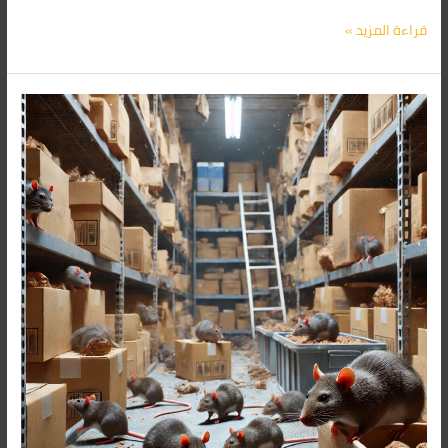
قراءة المزيد »
شركة
مكافحة
الفئران
فى
مدينة
بدر
01091560420/
الأقرب
اليك