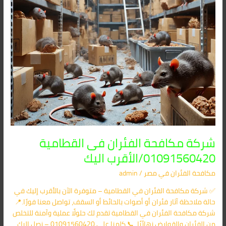
اليك
شركة مكافحة الفئران فى القطامية
01091560420/الأقرب اليك
مكافحة الفئران​ في مصر
/
admin
✅ شركة مكافحة الفئران في القطامية – متوفرة الآن بالأقرب إليك في
حالة ملاحظة آثار فئران أو أصوات بالحائط أو السقف، تواصل معنا فورًا.📍
شركة مكافحة الفئران في القطامية تقدم لك حلولًا عملية وآمنة للتخلص
من الفئران والقوارض نهائيًا. 📞 كلمنا على 01091560420 – نصل إليك