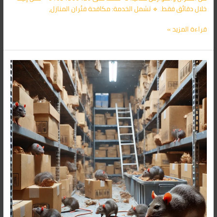
خلال دقائق فقط. 🔹 تشمل الخدمة: مكافحة فئران المنازل،
قراءة المزيد »
شركة
مكافحة
الفئران
فى
التجمع
الاول
01091560420/
الأقرب
اليك