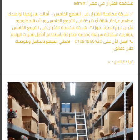
مكافحة الفئران​ في مصر
/
admin
✅ شركة مكافحة الفئران في التجمع الخامس – أمانك بين إيدينا لو عندك
مطعم، عيادة، شقة أو شركة في التجمع الخامس، وبدأت تلاحظ وجود
فئران، لازم تتصرف فورًا.📍 شركة مكافحة الفئران في التجمع الخامس
بتوفرلك استجابة سريعة وخدمة محترفة باستخدام أفضل تقنيات الإبادة.
📞 اتصل الآن على 01091560420 – نغطي التجمع بالكامل وبنوصلك
خلال دقائق.
قراءة المزيد »
شركة
مكافحة
الفئران
فى
جمعية
عرابي
01091560420/
الأقرب
اليك