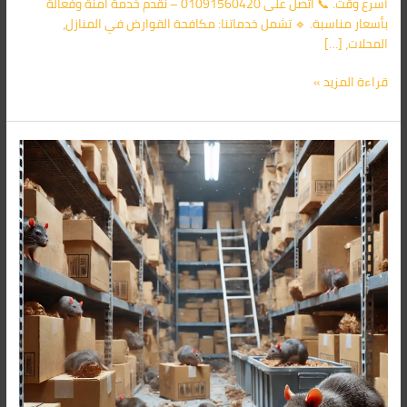
أسرع وقت. 📞 اتصل على 01091560420 – نقدم خدمة آمنة وفعالة
بأسعار مناسبة. 🔹 تشمل خدماتنا: مكافحة القوارض في المنازل،
المحلات، […]
قراءة المزيد »
شركة
مكافحة
الفئران
فى
عباس
العقاد
01091560420/
الأقرب
اليك