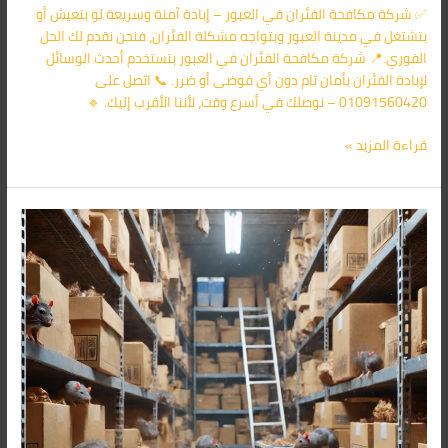
✅ شركة مكافحة الفئران في العبور – إبادة آمنة وسريعة لو بتعيش أو
بتشتغل في مدينة العبور وبتواجه مشكلة الفئران، فنحن نقدم لك الحل
الفوري.📍 شركة مكافحة الفئران في العبور بتستخدم أحدث الوسائل
لإبادة الفئران بأمان تام دون أي فوضى أو ضرر. 📞 اتصل على
01091560420 – نوصلك في أسرع وقت، لأننا الأقرب إليك. 🔹
قراءة المزيد »
شركة
مكافحة
الفئران
فى
الشروق
01091560420/
الأقرب
اليك