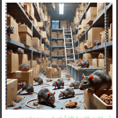
شركة
مكافحة
الفئران
فى
مدينة
نصر
01091560420/
الأقرب
اليك