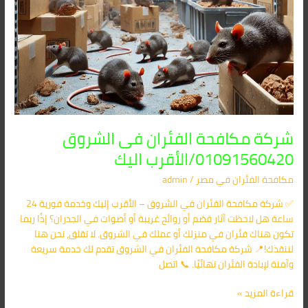
شركة مكافحة الفئران فى الشروق
01091560420/الأقرب اليك
مكافحة الفئران​ في مصر
/
admin
✅ شركة مكافحة الفئران في الشروق – الأقرب إليك وخدمة فورية 24
ساعة هل لاحظت آثار قضم أو روائح غريبة أو أصوات في الجدران؟ إذًا ربما
تكون هناك فئران في منزلك أو عملك في الشروق. لا تقلق، نحن هنا
لننقذك!📍 شركة مكافحة الفئران في الشروق تقدم لك خدمة سريعة
وآمنة لإبادة الفئران نهائيًا. 📞 اتصل
قراءة المزيد »