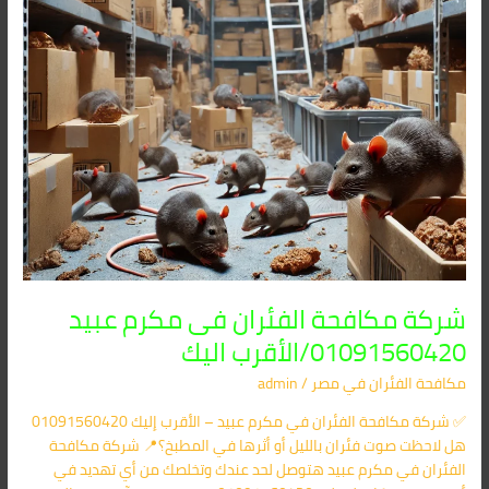
الأقرب
اليك
شركة مكافحة الفئران فى مكرم عبيد
01091560420/الأقرب اليك
مكافحة الفئران​ في مصر
/
admin
✅ شركة مكافحة الفئران في مكرم عبيد – الأقرب إليك 01091560420
هل لاحظت صوت فئران بالليل أو أثرها في المطبخ؟📍 شركة مكافحة
الفئران في مكرم عبيد هتوصل لحد عندك وتخلصك من أي تهديد في