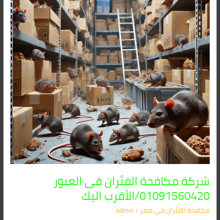
فى
العبور
01091560420/
الأقرب
اليك
شركة مكافحة الفئران فى العبور
01091560420/الأقرب اليك
مكافحة الفئران​ في مصر
/
admin