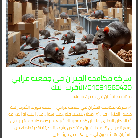
شركة مكافحة الفئران فى جمعية عرابي
01091560420/الأقرب اليك
مكافحة الفئران​ في مصر
/
admin
✅ شركة مكافحة الفئران في جمعية عرابي – خدمة فورية الأقرب إليك
ظهور الفئران في أي مكان بيسبب قلق كبير سواء في البيت أو المزرعة
أو المكان التجاري، علشان كده وفرنالك أقوى شركة مكافحة فئران في
جمعية عرابي.📍 عندنا فريق متخصص وأجهزة حديثة تقدر تخلصك من
الفئران نهائيًا بدون أي ضرر. 📞 اتصل فورًا على