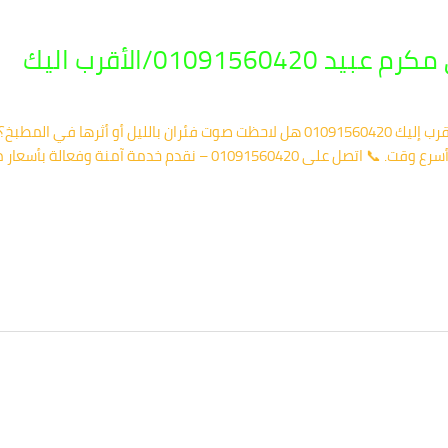
01091/الأقرب اليك
✅ شركة مكافحة الفئران في مكرم عبيد – الأقرب إليك 01091560420 هل لاحظت صوت فئرا
هتوصل لحد عندك وتخلصك من أي تهديد في أسرع وقت. 📞 اتصل على 0420