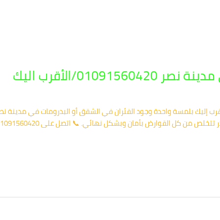
01091/الأقرب اليك
ب إليك بلمسة واحدة وجود الفئران في الشقق أو البدرومات في مدينة نصر 
ض بأمان وبشكل نهائي. 📞 اتصل على 01091560420 – أقرب فني إليك خلال دقائق فقط. 🔸