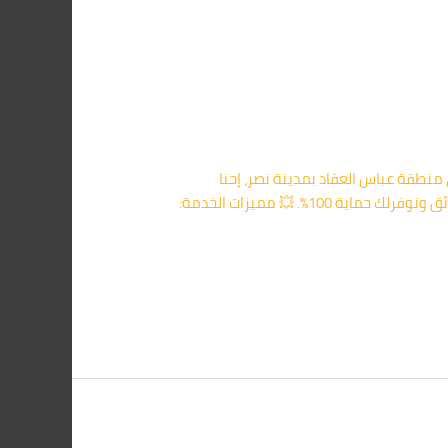
د فئران في بيتك أو شغلك في منطقة عباس العقاد بمدينة نصر، إحنا
الشركة الأقرب ليك لتقديم خدمة متخصصة وسريعة في مكافحة الفئران. 📞 كلمنا على 01091560420 – نوصلك خلال دقائق ونوفرلك حماية 100%. 💥 مميزات الخدمة: