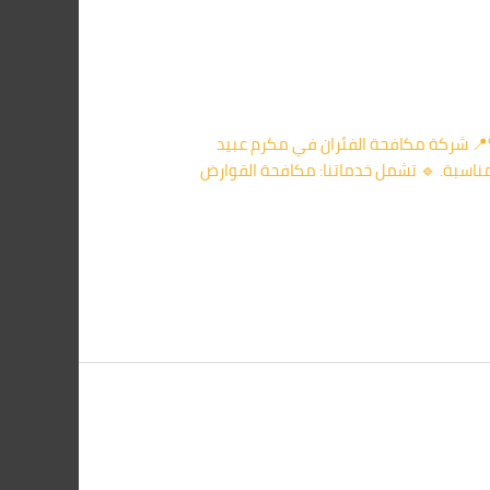
ن بالليل أو أثرها في المطبخ؟📍 شركة مكافحة الفئران في مكرم عبيد
0109156 – نقدم خدمة آمنة وفعالة بأسعار مناسبة. 🔹 تشمل خدماتنا: مكافحة القوارض