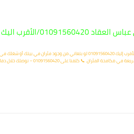
01091560/الأقرب اليك
✅ شركة مكافحة الفئران في عباس العقاد – الأقرب إليك 01091560420 لو بتعاني من وجو