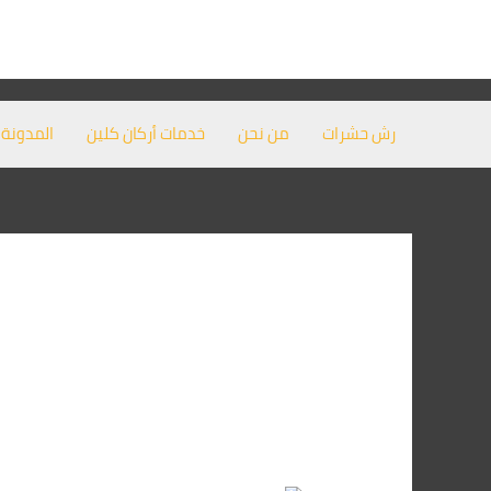
خطي
Post
لى
pagination
لمحتوى
رش حشرات
من نحن
خدمات أركان كلين
المدونة