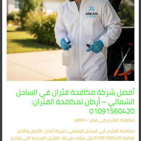
–
أركان
لمكافحة
الفئران:
01091560420
أفضل شركة مكافحة فئران في الساحل
الشمالي – أركان لمكافحة الفئران:
01091560420
مكافحة الفئران​ في مصر
/
admin
مكافحة الفئران في الساحل الشمالي | شركة أركان: الأفضل والأكثر
فعالية 01091560420 هل سئمت من تلك الفئران المزعجة التي تقتحم