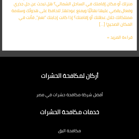
منزلك أو مكان إقامتك في الساحل الشمالي؟ هل تبحث عن حل جذري
وفعال يقضي عليها نهائيًا ويمنع عودتها، لتحافظ على هدوئك وسلامة
ممتلكاتك خلال عطلتك أو إقامتك؟ إذا كانت إجابتك “نعم”، فأنت في
المكان الصحيح! […]
قراءة المزيد »
أركان لمكافحة الحشرات
أفضل شركة مكافحة حشرات في مصر
خدمات مكافحة الحشرات
مكافحة البق