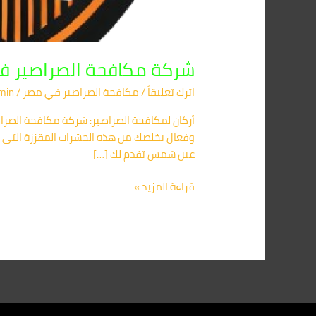
شركة مكافحة الصراصير في عين شمس 01091560420 |
اترك تعليقاً
/
مكافحة الصراصير​ في مصر
/
min
أركان لمكافحة الصراصير: شركة مكافحة الص
وفعال يخلصك من هذه الحشرات المقززة التي 
عين شمس تقدم لك […]
قراءة المزيد »