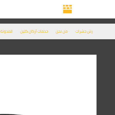
خطي
لى
لمحتوى
رش حشرات
من نحن
خدمات أركان كلين
المدونة
ش