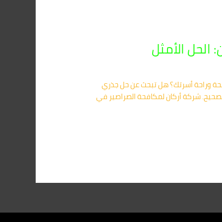
ة وراحة أسرتك؟ هل تبحث عن حل جذري
صحيح. شركة أركان لمكافحة الصراصير في