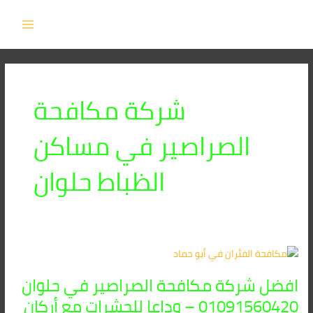
خطي
MAIN
لى
MENU
لمحتوى
شركة مكافحة
الصراصير في مساكن
الظباط حلوان
افضل
شركة
افضل شركة مكافحة الصراصير في حلوان
مكافحة
الصراصير
01091560420 – وداعا للحشرات مع أركان