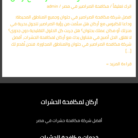
في
اترك تعليقاً
/
مكافحة الصراصير​ في مصر
/
admin
حلوان
01091560420
افضل شركة مكافحة الصراصير في حلوان وجميع المناطق المحيطة:
–
وداعا للكابوس مع أركان هل سئمت من رؤية الصراصير تتجول بحرية في
وداعا
منزلك أو مكان عملك بحلوان؟ هل جربت كل الحلول التقليدية دون جدوى؟
للحشرات
لا تقلق، الحل أصبح في متناول يدك مع أركان لمكافحة الحشرات، أفضل
مع
شركة مكافحة الصراصير في حلوان والمناطق المجاورة. فنحن نُقدم لك
أركان
[…]
قراءة المزيد »
أركان لمكافحة الحشرات
أفضل شركة مكافحة حشرات في مصر
خدمات مكافحة الحشرات