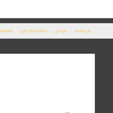
خطي
لى
لمحتوى
رش حشرات
من نحن
خدمات أركان كلين
المدونة