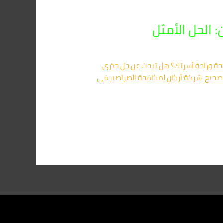
ة وراحة أسرتك؟ هل تبحث عن حل جذري
صحيح. شركة أركان لمكافحة الصراصير في