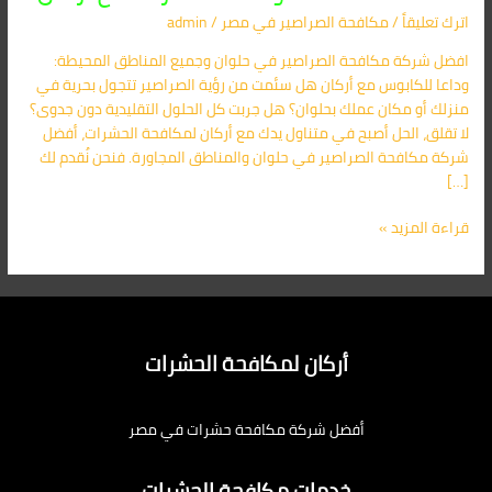
في
اترك تعليقاً
/
مكافحة الصراصير​ في مصر
/
admin
حلوان
01091560420
افضل شركة مكافحة الصراصير في حلوان وجميع المناطق المحيطة:
–
وداعا للكابوس مع أركان هل سئمت من رؤية الصراصير تتجول بحرية في
وداعا
منزلك أو مكان عملك بحلوان؟ هل جربت كل الحلول التقليدية دون جدوى؟
للحشرات
لا تقلق، الحل أصبح في متناول يدك مع أركان لمكافحة الحشرات، أفضل
مع
شركة مكافحة الصراصير في حلوان والمناطق المجاورة. فنحن نُقدم لك
أركان
[…]
قراءة المزيد »
أركان لمكافحة الحشرات
أفضل شركة مكافحة حشرات في مصر
خدمات مكافحة الحشرات