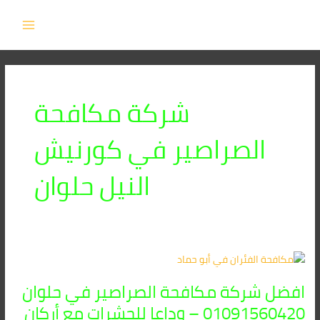
خطي
MAIN
لى
MENU
لمحتوى
شركة مكافحة
الصراصير في كورنيش
النيل حلوان
افضل
شركة
افضل شركة مكافحة الصراصير في حلوان
مكافحة
الصراصير
01091560420 – وداعا للحشرات مع أركان