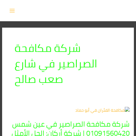
خطي
MAIN
لى
MENU
لمحتوى
شركة مكافحة
الصراصير في شارع
صعب صالح
شركة
مكافحة
شركة مكافحة الصراصير في عين شمس
الصراصير
في
01091560420 | شركة أركان: الحل الأمثل