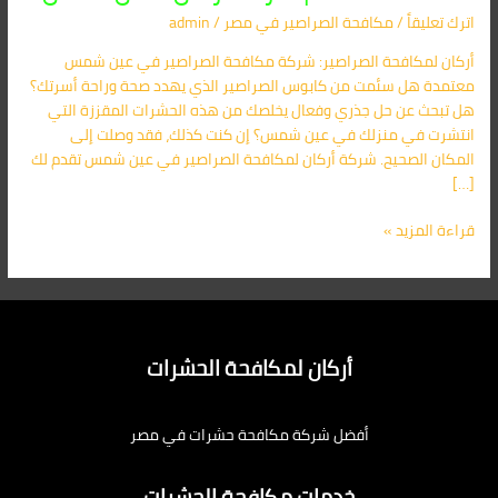
عين
اترك تعليقاً
/
مكافحة الصراصير​ في مصر
/
admin
شمس
01091560420
أركان لمكافحة الصراصير: شركة مكافحة الصراصير في عين شمس
|
معتمدة هل سئمت من كابوس الصراصير الذي يهدد صحة وراحة أسرتك؟
شركة
هل تبحث عن حل جذري وفعال يخلصك من هذه الحشرات المقززة التي
أركان:
انتشرت في منزلك في عين شمس؟ إن كنت كذلك، فقد وصلت إلى
الحل
المكان الصحيح. شركة أركان لمكافحة الصراصير في عين شمس تقدم لك
الأمثل
[…]
قراءة المزيد »
أركان لمكافحة الحشرات
أفضل شركة مكافحة حشرات في مصر
خدمات مكافحة الحشرات