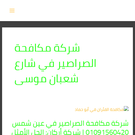
خطي
MAIN
لى
MENU
لمحتوى
شركة مكافحة
الصراصير في شارع
شعبان موسى
شركة
مكافحة
شركة مكافحة الصراصير في عين شمس
الصراصير
في
01091560420 | شركة أركان: الحل الأمثل