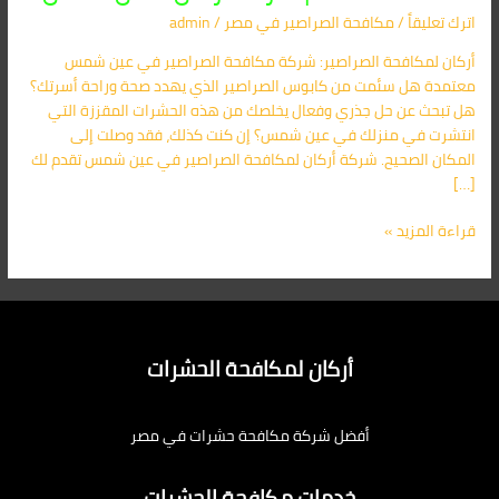
عين
اترك تعليقاً
/
مكافحة الصراصير​ في مصر
/
admin
شمس
01091560420
أركان لمكافحة الصراصير: شركة مكافحة الصراصير في عين شمس
|
معتمدة هل سئمت من كابوس الصراصير الذي يهدد صحة وراحة أسرتك؟
شركة
هل تبحث عن حل جذري وفعال يخلصك من هذه الحشرات المقززة التي
أركان:
انتشرت في منزلك في عين شمس؟ إن كنت كذلك، فقد وصلت إلى
الحل
المكان الصحيح. شركة أركان لمكافحة الصراصير في عين شمس تقدم لك
الأمثل
[…]
قراءة المزيد »
أركان لمكافحة الحشرات
أفضل شركة مكافحة حشرات في مصر
خدمات مكافحة الحشرات