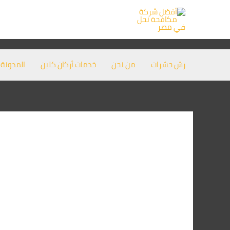
خطي
لى
لمحتوى
رش حشرات
من نحن
خدمات أركان كلين
المدونة