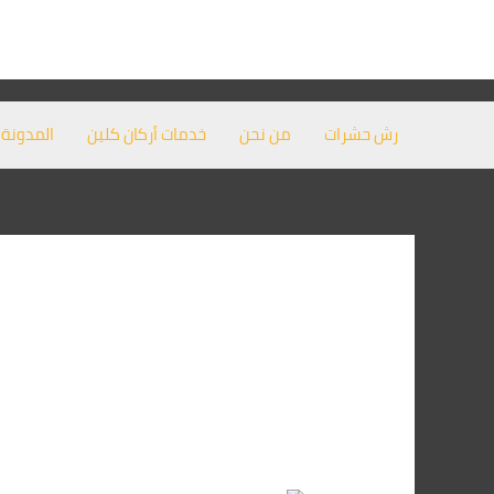
خطي
لى
لمحتوى
رش حشرات
من نحن
خدمات أركان كلين
المدونة