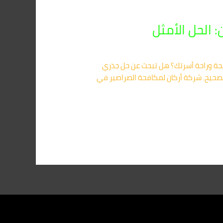
ة وراحة أسرتك؟ هل تبحث عن حل جذري
صحيح. شركة أركان لمكافحة الصراصير في