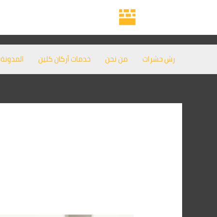
خطي
لى
لمحتوى
رش حشرات
من نحن
خدمات أركان كلين
المدونة