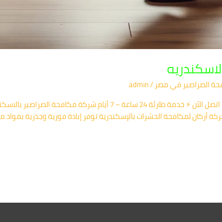
لاسكندريه
ة الصراصير​ في مصر
/
admin
← الرئيسية أركان لمكافحة الحشرات بمصر 📞 اتصل الآن ⚡ خدمة طارئة 24 س
 أركان لمكافحة الحشرات بالإسكندرية توفر إبادة فورية وجذرية بمواد م