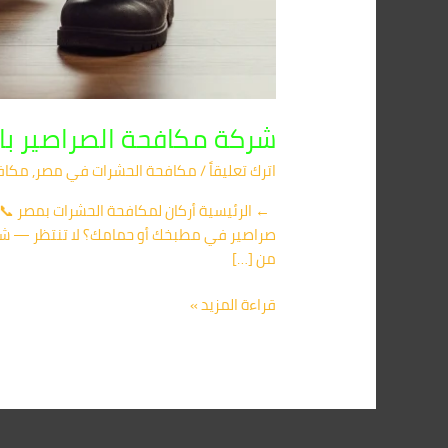
شركة مكافحة الصراصير با
اترك تعليقاً
/
مكافحة الحشرات في مصر
,
مكافح
صراصير في مطبخك أو حمامك؟ لا تنتظر — شركة
من […]
قراءة المزيد »