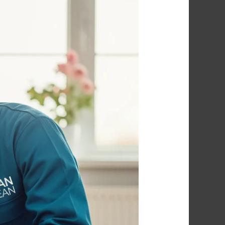
شركة
مكافحة
الصراصير
بالاسكندريه