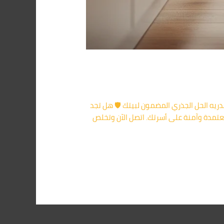
اعة – 7 أيام شركة مكافحة الصراصير بالاسكندريه الحل الجذري المضمون لبيتك 🛡️ هل تجد
عتمدة وآمنة على أسرتك. اتصل الآن وتخلص