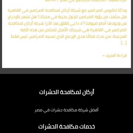
للصراصير
وداعًا لكابوس الصراصير مع شركة أركان لمكافحة الصراصير في القاهرة
مع
هل سئمت من رؤية الصراصير تتجول بحرية في منزلك؟ هل تشعر بالإحراج
خصم
من وجودها أمام ضيوفك؟ لا داعي للقلق بعد الآن! شركة أركان لمكافحة
50%
الصراصير في القاهرة هي شريكك الأمثل للتخلص من هذه الآفة
من
المزعجة. نحن ندرك تمامًا مدى الإزعاج الذي تسببه الصراصير، ليس فقط
أركان
[…]
قراءة المزيد »
أركان لمكافحة الحشرات
أفضل شركة مكافحة حشرات في مصر
خدمات مكافحة الحشرات