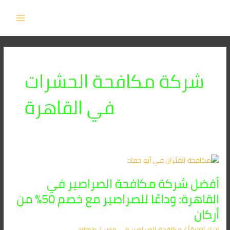
خطي
MAIN
لى
MENU
لمحتوى
شركة مكافحة الحشرات
في القاهرة
أفضل
شركة
أفضل شركة مكافحة الصراصير في
مكافحة
الصراصير
القاهرة: وداعًا للصراصير مع خصم 50% من
في
أركان
القاهرة:
وداعًا
اترك تعليقاً
/
مكافحة الصراصير​ في مصر
/
admin