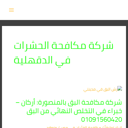
خطي
MAIN
لى
MENU
لمحتوى
شركة مكافحة الحشرات
في الدقهلية
شركة
مكافحة
شركة مكافحة البق بالمنصورة: أركان –
البق
بالمنصورة:
خبراء في التخلص النهائي من البق
أركان
01091560420
–
خبراء
اترك تعليقاً
/
مكافحة الفئران​ في مصر
/
admin