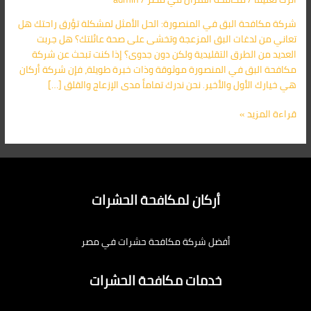
في
شركة مكافحة البق في المنصورة: الحل الأمثل لمشكلة تؤرق راحتك هل
التخلص
تعاني من لدغات البق المزعجة وتخشى على صحة عائلتك؟ هل جربت
النهائي
العديد من الطرق التقليدية ولكن دون جدوى؟ إذا كنت تبحث عن شركة
من
مكافحة البق في المنصورة موثوقة وذات خبرة طويلة، فإن شركة أركان
البق
هي خيارك الأول والأخير. نحن ندرك تماماً مدى الإزعاج والقلق […]
01091560420
قراءة المزيد »
أركان لمكافحة الحشرات
أفضل شركة مكافحة حشرات في مصر
خدمات مكافحة الحشرات