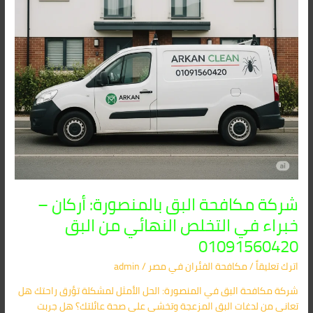
في
التخلص
النهائي
من
البق
01091560420
شركة مكافحة البق بالمنصورة: أركان –
خبراء في التخلص النهائي من البق
01091560420
اترك تعليقاً
/
مكافحة الفئران​ في مصر
/
admin
شركة مكافحة البق في المنصورة: الحل الأمثل لمشكلة تؤرق راحتك هل
تعاني من لدغات البق المزعجة وتخشى على صحة عائلتك؟ هل جربت