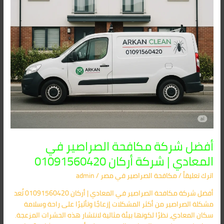
شركة
أركان
01091560420
أفضل شركة مكافحة الصراصير في
المعادي | شركة أركان 01091560420
اترك تعليقاً
/
مكافحة الصراصير​ في مصر
/
admin
أفضل شركة مكافحة الصراصير في المعادي | أركان 01091560420 تُعد
مشكلة الصراصير من أكثر المشكلات إزعاجًا وتأثيرًا على راحة وسلامة
سكان المعادي، نظرًا لكونها بيئة مثالية لانتشار هذه الحشرات المزعجة.