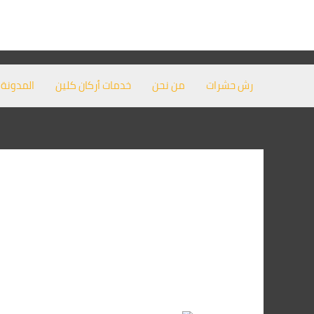
خطي
لى
لمحتوى
رش حشرات
من نحن
خدمات أركان كلين
المدونة