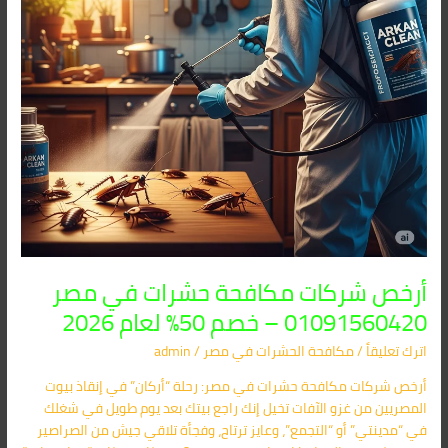
–
خصم
50%
لعام
2026
أرخص شركات مكافحة حشرات في مصر
01091560420 – خصم 50% لعام 2026
اترك تعليقاً
/
مكافحة الحشرات في مصر
/
admin
أرخص شركات مكافحة حشرات في مصر: رحلة “أركان” في إنقاذ بيوت
المصريين من غزو الآفات تخيل إنك راجع بيتك بعد يوم طويل في شغلك
في “مدينتي” أو “التجمع”، وعايز ترتاح، وفجأة تلاقي جيش من الصراصير