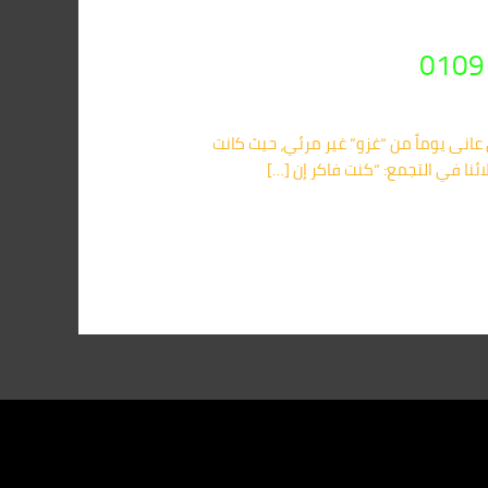
انى يوماً من “غزو” غير مرئي، حيث كانت
ئنا في التجمع: “كنت فاكر إن […]