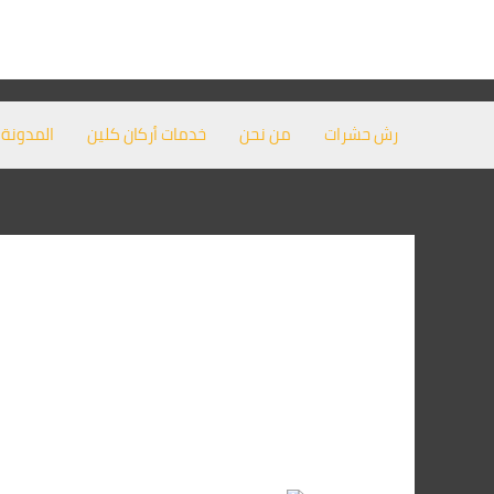
خطي
لى
لمحتوى
رش حشرات
من نحن
خدمات أركان كلين
المدونة