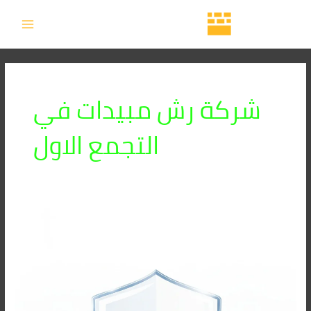
خطي
MAIN
لى
MENU
لمحتوى
شركة رش مبيدات في
التجمع الاول
أرخص
شركة
رش
مبيدات
في
مصر
2026