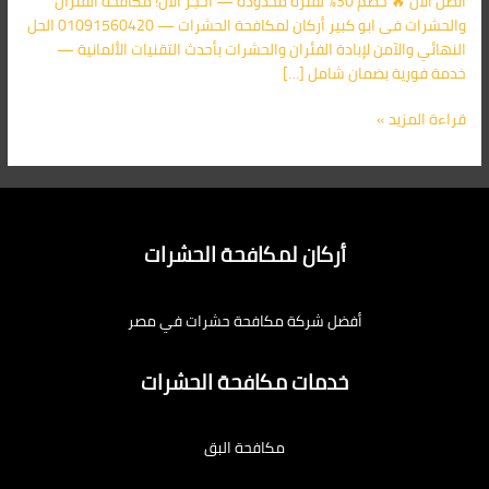
اتصل الآن 🔥 خصم 30% لفترة محدودة — احجز الآن! مكافحة الفئران
والحشرات فى ابو كبير أركان لمكافحة الحشرات — 01091560420 الحل
النهائي والآمن لإبادة الفئران والحشرات بأحدث التقنيات الألمانية —
خدمة فورية بضمان شامل […]
قراءة المزيد »
أركان لمكافحة الحشرات
أفضل شركة مكافحة حشرات في مصر
خدمات مكافحة الحشرات
مكافحة البق