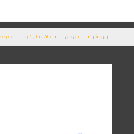
خطي
لى
لمحتوى
رش حشرات
من نحن
خدمات أركان كلين
المدونة