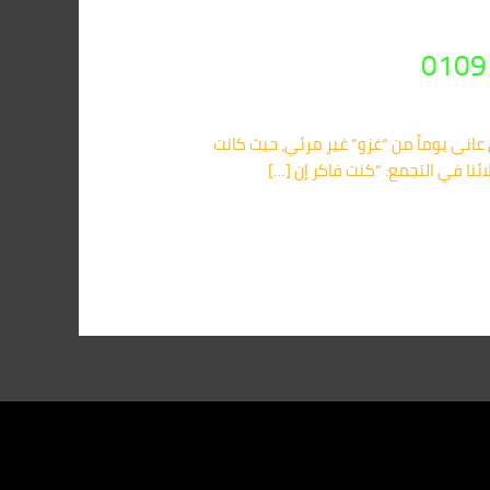
انى يوماً من “غزو” غير مرئي، حيث كانت
ئنا في التجمع: “كنت فاكر إن […]