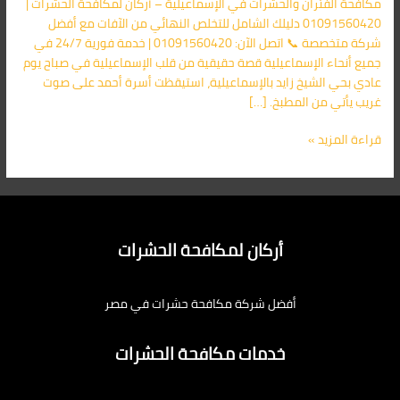
مكافحة الفئران والحشرات في الإسماعيلية – أركان لمكافحة الحشرات |
01091560420 دليلك الشامل للتخلص النهائي من الآفات مع أفضل
شركة متخصصة 📞 اتصل الآن: 01091560420 | خدمة فورية 24/7 في
جميع أنحاء الإسماعيلية قصة حقيقية من قلب الإسماعيلية في صباح يوم
عادي بحي الشيخ زايد بالإسماعيلية، استيقظت أسرة أحمد على صوت
غريب يأتي من المطبخ. […]
قراءة المزيد »
أركان لمكافحة الحشرات
أفضل شركة مكافحة حشرات في مصر
خدمات مكافحة الحشرات