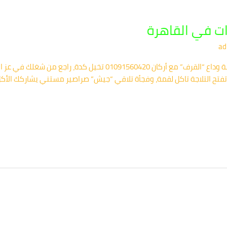
ت في القاهرة
ad
أفضل شركة مكافحة حشرات في القاهرة.. قصة وداع “القرف” مع أركان 0
ح وتفتح التلاجة تاكل لقمة، وفجأة تلاقي “جيش” صراصير مستني يشاركك الأ