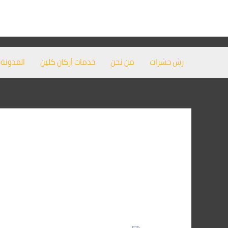
خطي
لى
لمحتوى
رش حشرات
من نحن
خدمات أركان كلين
المدونة