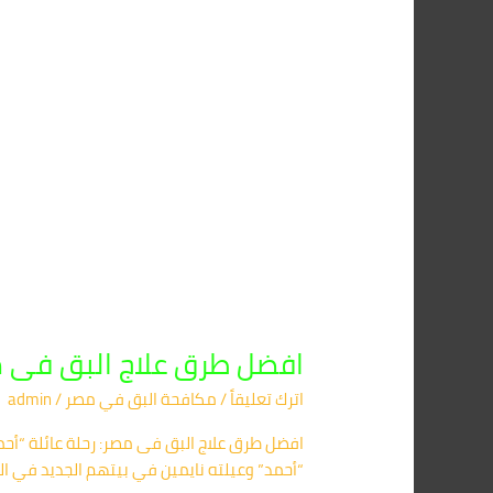
علاج
البق
فى
مصر
2026
–
شركة
أركان
01091560420
–
ابادة
فورية
افضل طرق علاج البق فى مصر 2026 – شركة أركان 01091560420 – ا
اترك تعليقاً
/
مكافحة البق​ في مصر
/
admin
افضل طرق علاج البق فى مصر: رحلة عائلة “أحم
“أحمد” وعيلته نايمين في بيتهم الجديد في ال