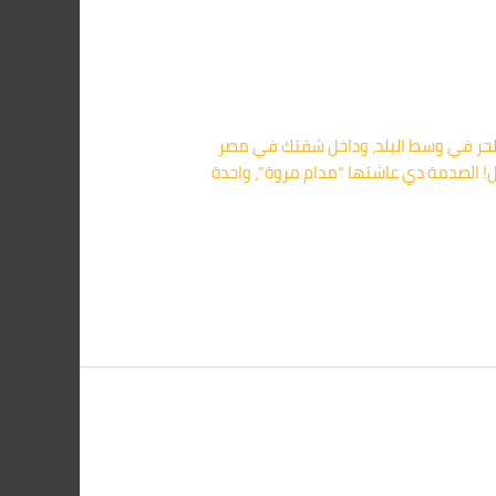
0109156042 تخيل كدة، راجع من شغلك في عز الحر في وسط البلد، وداخل شقتك في مصر
كل! الصدمة دي عاشتها “مدام مروة”، واحدة