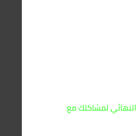
صراصير في حدائق القبة 01091560420: الحل النهائي لمشاكلك مع