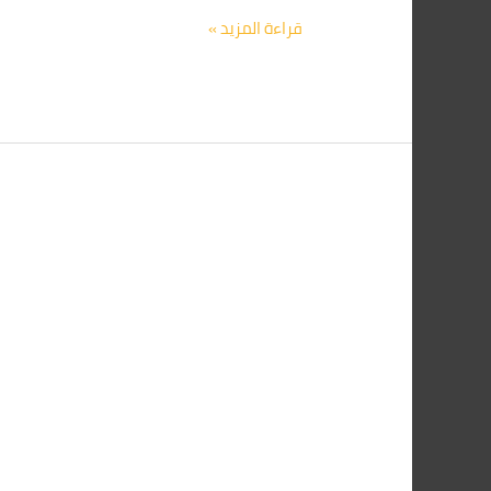
قراءة المزيد »
أفضل
شركة
مكافحة
صراصير
في
حدائق
القبة
01091560420:
الحل
النهائي