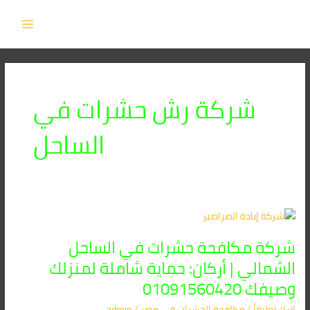
خطي
MAIN
لى
MENU
لمحتوى
شركة رش حشرات في
الساحل
شركة
مكافحة
شركة مكافحة حشرات في الساحل
حشرات
في
الشمالي | أركان: حماية شاملة لمنزلك
الساحل
وصيفك 01091560420
الشمالي
|
اترك تعليقاً
/
مكافحة الحشرات في مصر
/
admin