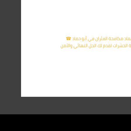
لأسئلة الشائعة ☎ 01091560420 اتصل 🏆 الأولى في أبو حماد مكافحة الفئران في أبو حماد ☎
افحة الحشرات تقدم لك الحل النهائي والآمن