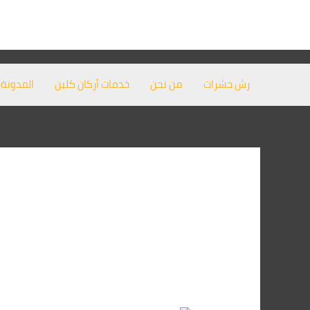
خطي
لى
لمحتوى
رش حشرات
من نحن
خدمات أركان كلين
المدونة