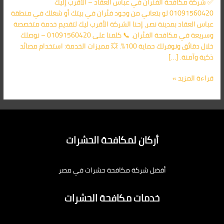
✅ شركة مكافحة الفئران في عباس العقاد – الأقرب إليك
الأقرب
01091560420 لو بتعاني من وجود فئران في بيتك أو شغلك في منطقة
اليك
عباس العقاد بمدينة نصر، إحنا الشركة الأقرب ليك لتقديم خدمة متخصصة
وسريعة في مكافحة الفئران. 📞 كلمنا على 01091560420 – نوصلك
خلال دقائق ونوفرلك حماية 100%. 💥 مميزات الخدمة: استخدام مصائد
ذكية وآمنة. […]
قراءة المزيد »
أركان لمكافحة الحشرات
أفضل شركة مكافحة حشرات في مصر
خدمات مكافحة الحشرات