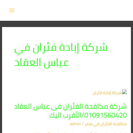
خطي
MAIN
لى
MENU
لمحتوى
شركة إبادة فئران في
عباس العقاد
شركة
مكافحة
شركة مكافحة الفئران فى عباس العقاد
الفئران
فى
01091560420/الأقرب اليك
عباس
مكافحة الفئران​ في مصر
/
admin
العقاد
01091560420/