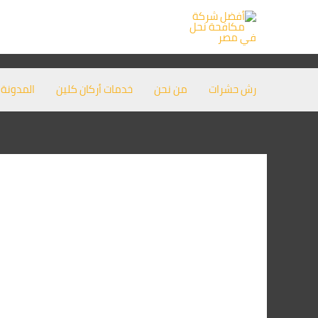
خطي
لى
لمحتوى
رش حشرات
من نحن
خدمات أركان كلين
المدونة