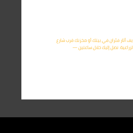
ل شركة مكافحة فئران في فاقوس أركان للحشرات — إبادة نهائية بضمان 5 سنوات شايف آثار فئران في بيتك أو مخزنك قرب شارع
راعية. نصل إليك خلال ساعتين —