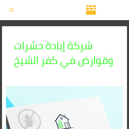
خطي
MAIN
لى
MENU
لمحتوى
شركة إبادة حشرات
وقوارض في كفر الشيخ
أركان:
أفضل
شركة
إبادة
حشرات
وقوارض
في