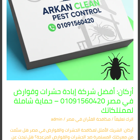
مصر
01091560420
–
حماية
شاملة
لممتلكاتك
أركان: أفضل شركة إبادة حشرات وقوارض
في مصر 01091560420 – حماية شاملة
لممتلكاتك
اترك تعليقاً
/
مكافحة الفئران​ في مصر
/
admin
أركان: الشريك الأمثل لمكافحة الحشرات والقوارض في مصر هل سئمت
من معركتك المستمرة ضد الحشرات والقوارض المزعجة؟ هل تبحث عن